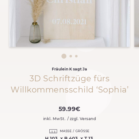
Fräulein K sagt Ja
3D Schriftzüge fürs
Willkommensschild ‘Sophia’
59.99€
inkl. MwSt.
/ zzgl. Versand
MASSE / GRÖSSE
H 103, x B 403, x T 13,