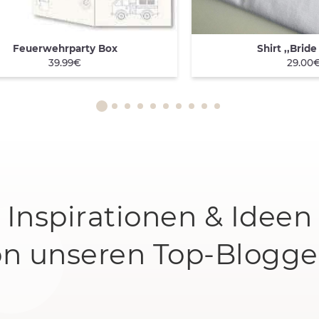
Feuerwehrparty Box
Shirt ,,Bride
ICK VIEW
QUICK VIEW
39.99€
29.00
Inspirationen & Ideen
on unseren Top-Blogge