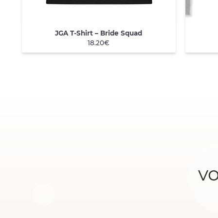
JGA T-Shirt – Bride Squad
QUICK VIEW
QU
18.20€
v