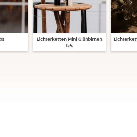
bs
Lichterketten Mini Glühbirnen
QUICK VIEW
QUIC
15€