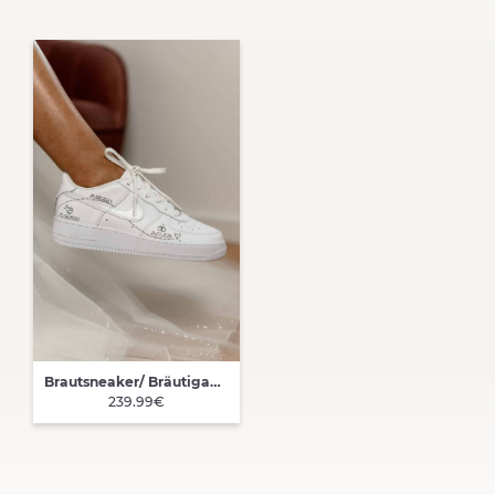
Brautsneaker/ Bräutigamsneaker Lifeline Custom Nike Air Force 1
239.99€