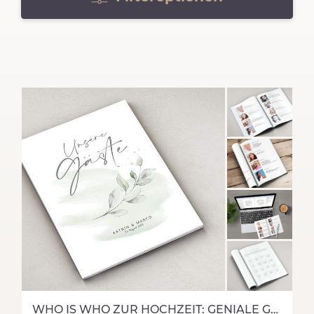
WHO IS WHO ZUR HOCHZEIT: GENIALE GÄSTEVORSTELLUNG & HOCHZEITSSPIEL