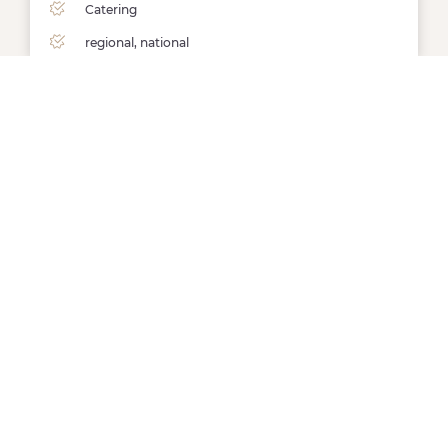
Catering
regional, national
Mobile Secco-Bar
Fotobox
Stromanschluss
Ausstattung
Preis auf Anfrage
Gehoben (€€€) - Exklusiv (€€€€)
Mehr dazu