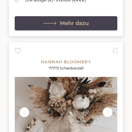
Low Budget (€) - Exklusiv (€€€€)
Mehr dazu
HANNAH BLOOMERY
77773 Schenkenzell