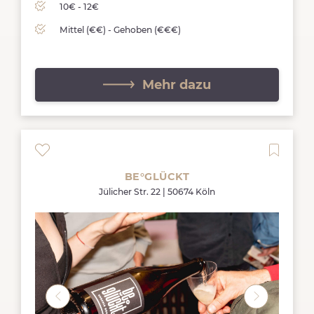
10€ - 12€
Mittel (€€) - Gehoben (€€€)
Mehr dazu
BE°GLÜCKT
Jülicher Str. 22 | 50674 Köln