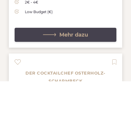
2€ - 4€
Low Budget (€)
Mehr dazu
DER COCKTAILCHEF OSTERHOLZ-
SCHARMBECK
Hinter der Loge 1 | 27711 Osterholz-Scharmbeck