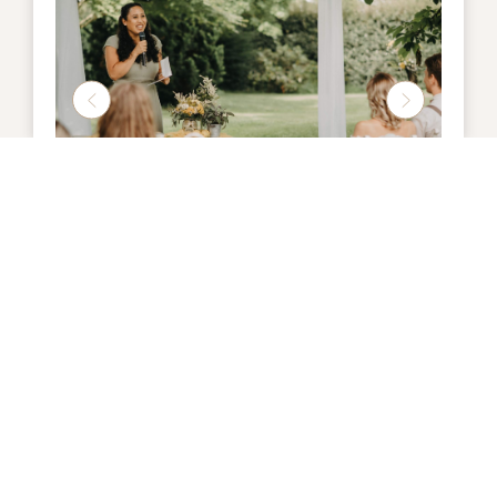
DJ & Livemusic
regional, national, international
Freie Trauung
Gesang
Kombipaket Traurede & Gesang
Preis auf Anfrage
Mittel (€€) - Gehoben (€€€)