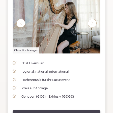
Clara Buchberger
Clara B
DJ & Livemusic
regional, national, international
Harfenmusik für Ihr Luxusevent
Preis auf Anfrage
Gehoben (€€€) - Exklusiv (€€€€)