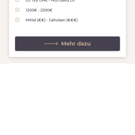
DJ TEE ONE - Hochzeits DJ
1200€ - 2500€
Mittel (€€) - Gehoben (€€€)
Mehr dazu
EVENTSCHMIEDE KOBLENZ
In den Sieben Morgen 1C | 56077 Koblenz