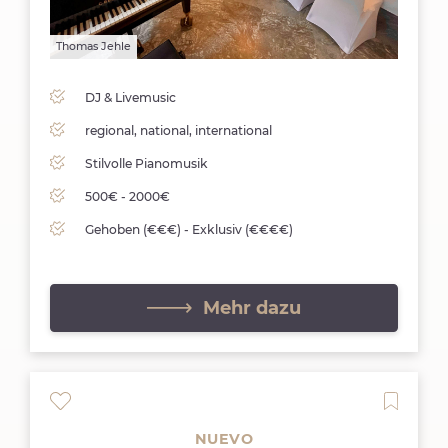
Thomas Jehle
Thomas 
DJ & Livemusic
regional, national, international
Stilvolle Pianomusik
500€ - 2000€
Gehoben (€€€) - Exklusiv (€€€€)
Mehr dazu
NUEVO