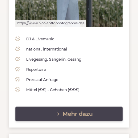
https://www.nicoleottophotographie.de/
https://
DJ & Livemusic
national, international
Livegesang, Sängerin, Gesang
Repertoire
Preis auf Anfrage
Mittel (€€) - Gehoben (€€€)
Mehr dazu