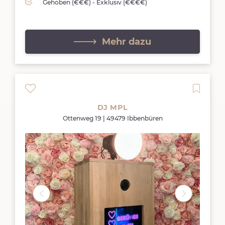
Gehoben (€€€) - Exklusiv (€€€€)
Mehr dazu
DJ MPL
Ottenweg 19 | 49479 Ibbenbüren