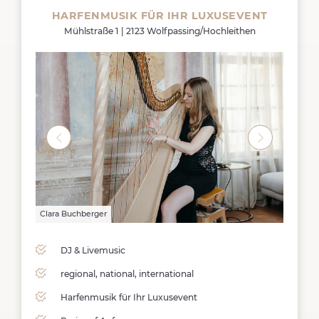
HARFENMUSIK FÜR IHR LUXUSEVENT
Mühlstraße 1 | 2123 Wolfpassing/Hochleithen
Clara Buchberger
Clara B
DJ & Livemusic
regional, national, international
Harfenmusik für Ihr Luxusevent