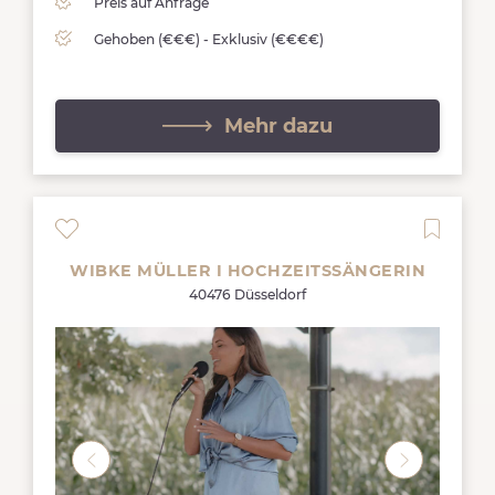
Preis auf Anfrage
Gehoben (€€€) - Exklusiv (€€€€)
Mehr dazu
WIBKE MÜLLER I HOCHZEITSSÄNGERIN
40476 Düsseldorf