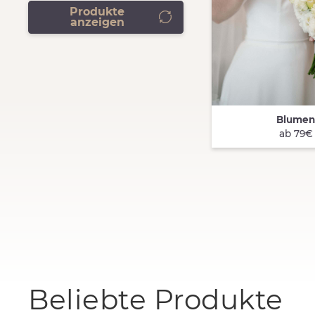
Produkte
anzeigen
Blume
QUICK VIEW
ab 79€
Beliebte Produkte