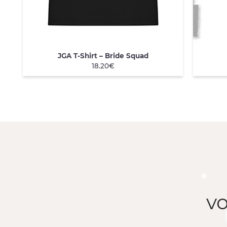
JGA T-Shirt – Bride Squad
QUICK VIEW
QU
18.20€
v