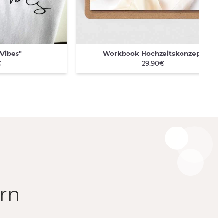
 Vibes"
Workbook Hochzeitskonzept
QUICK VIEW
€
29.90€
rn