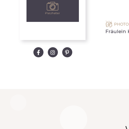
PHOTO 
Fräulein 