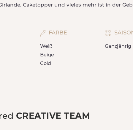
rlande, Caketopper und vieles mehr ist in der Ge
FARBE
SAISO
n
Weiß
Ganzjährig
Beige
Gold
ured
CREATIVE TEAM