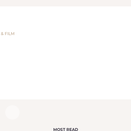
& FILM
l
MOST READ