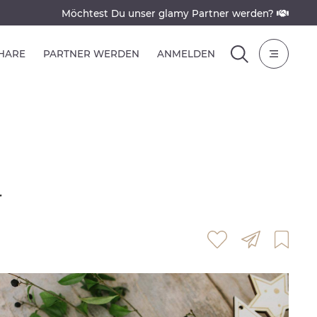
Möchtest Du unser glamy Partner werden?
SHARE
PARTNER WERDEN
ANMELDEN
r