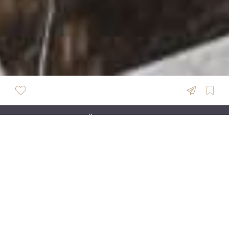
ÜBERSICHT
Maison Visavis
Das "Maison Visavis" in Eynatten (BE) bietet einen