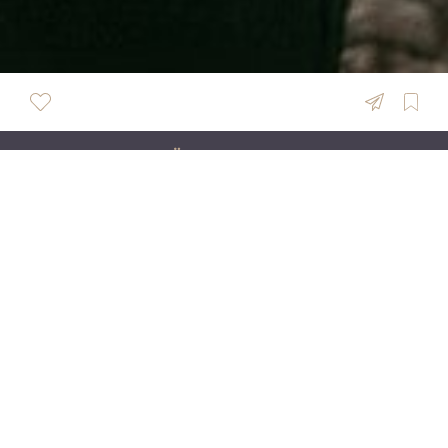
ÜBERSICHT
Dreamerscontent
Wedding Content Creation - Smartphone Content
für Brautpaare (und Dienstleister). Als Wedding
Content Creator bin ich euer Social Media Bestie für
euren großen Tag. Ich halte für euch all die