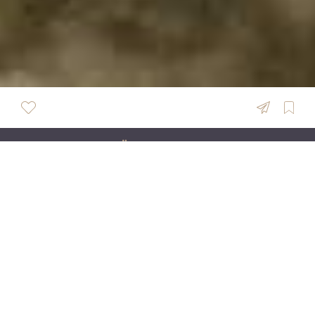
ÜBERSICHT
FESTvertraut Eventverleih
Willkommen bei FESTvertraut, eurem Eventverleih
für außergewöhnliche Möbel & Dekoration. Viele