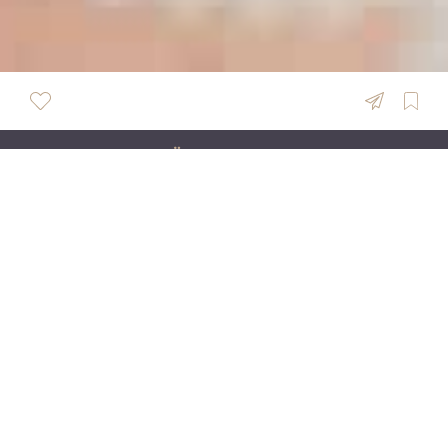
ÜBERSICHT
Friederike Tesch Fotografie
… für Freidenker und Chaoten mit dem Herz am
rechten Fleck, für alle Liebenden und
hoffnungslosen Romantiker. Für die unperfekten
Perfektionisten & Momente-Sammler. -- Ich bin Rike