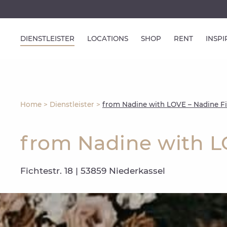
DIENSTLEISTER
LOCATIONS
SHOP
RENT
INSP
Home
>
Dienstleister
>
from Nadine with LOVE – Nadine Fi
from Nadine with L
Fichtestr. 18 | 53859 Niederkassel