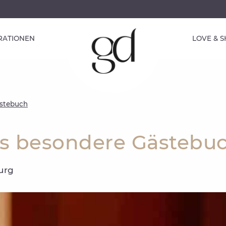
IRATIONEN
LOVE & 
ästebuch
as besondere Gästebu
urg