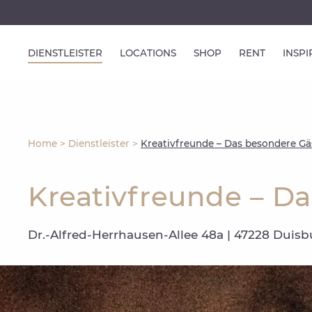
DIENSTLEISTER
LOCATIONS
SHOP
RENT
INSP
Home
>
Dienstleister
>
Kreativfreunde – Das besondere G
Kreativfreunde – D
Dr.-Alfred-Herrhausen-Allee 48a | 47228 Duisb