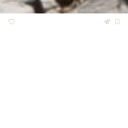
ÜBERSICHT
Melanie Feldmeier
Fotografie
Ich bin Melanie, Deine Hochzeitsfotografin aus
tiefstem Herzen. Meine größte Freude ist es, die
unbeschreiblichen Emotionen und bewegenden