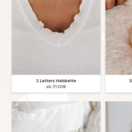
2 Letters Halskette
S
QUICK VIEW
QUICK
ab 111.00€