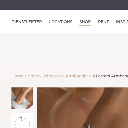
DIENSTLEISTER
LOCATIONS
SHOP
RENT
INSP
Home
>
Shop
>
Schmuck
>
Armbänder
>
3 Letters Armban