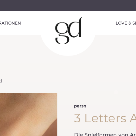
IRATIONEN
LOVE & 
d
persn
3 Letters
Die Spielformen von A