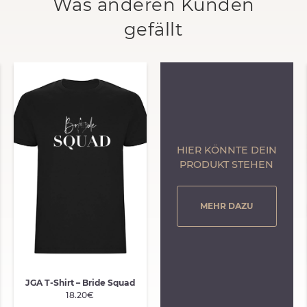
Was anderen Kunden
gefällt
HIER KÖNNTE DEIN
PRODUKT STEHEN
MEHR DAZU
JGA T-Shirt – Bride Squad
18.20€