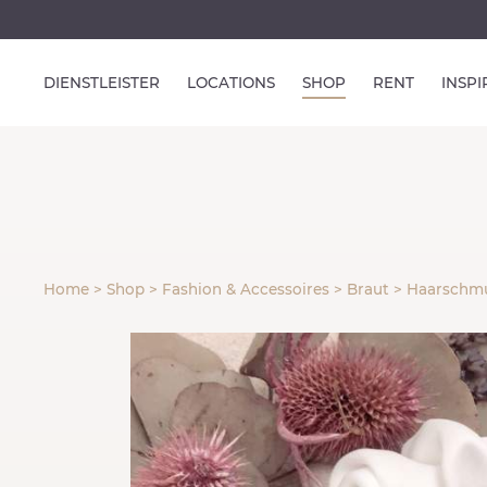
DIENSTLEISTER
LOCATIONS
SHOP
RENT
INSP
Home
>
Shop
>
Fashion & Accessoires
>
Braut
>
Haarschm