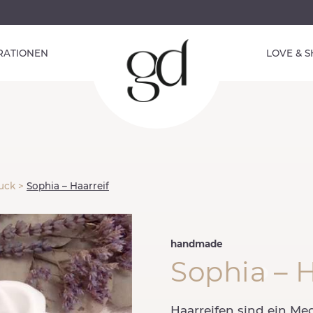
IRATIONEN
LOVE & 
uck
>
Sophia – Haarreif
handmade
Sophia – H
Haarreifen sind ein Me