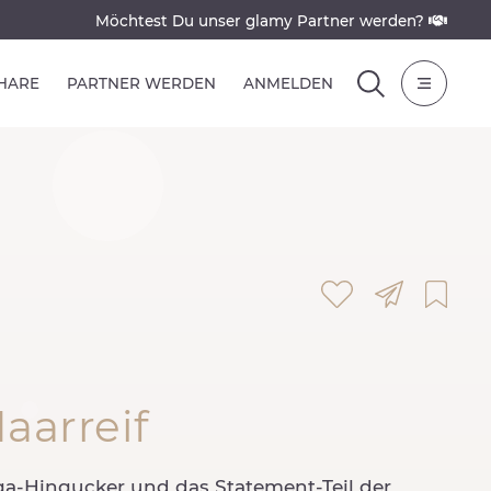
Möchtest Du unser glamy Partner werden?
SHARE
PARTNER WERDEN
ANMELDEN
aarreif
ga-Hingucker und das Statement-Teil der