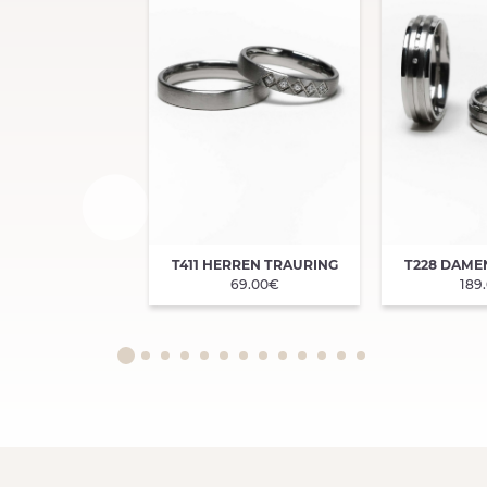
T411 HERREN TRAURING
T228 DAME
69.00€
189