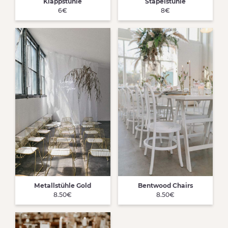
Klappstühle
Stapelstühle
6€
8€
Metallstühle Gold
Bentwood Chairs
8.50€
8.50€