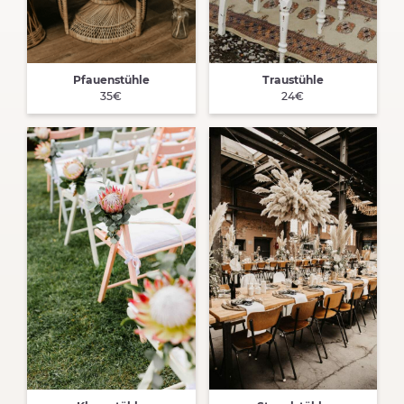
Pfauenstühle
Traustühle
35€
24€