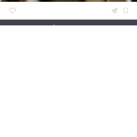
ÜBERSICHT
Patrick Hess Lovestories
Hello Lovers, ich bin Patrick & begleite
leidenschaftlich Hochzeiten als Foto- als auch
Videograf. Mein Ziel ist es Geschichten zu erzählen -
ganz ungestellt und natürlich. EURE
Gemeinsamkeit in Bildern oder in einem Film
festzuhalten, sodass ihr euch auch noch nach vielen
Jahren in diese Zeit zurückversetzen könnt.