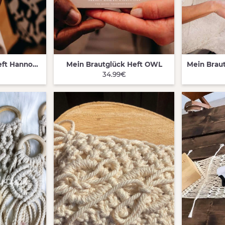
Mein Brautglück Heft Hannover
Mein Brautglück Heft OWL
QUICK VIEW
QUIC
34.99€