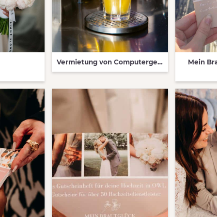
n
Vermietung von Computergesteuerte Cocktail-Anlage
Mein Bra
QUICK VIEW
QUIC