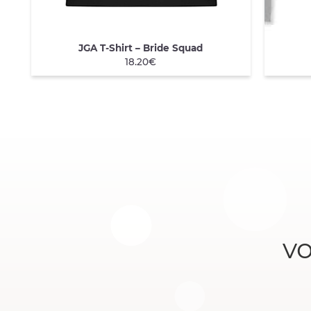
JGA T-Shirt – Bride Squad
QUICK VIEW
QU
18.20€
v