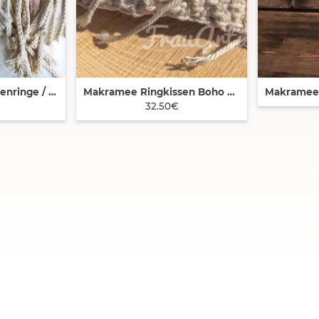
Makramee Serviettenringe / Goodies
Makramee Ringkissen Boho Hochzeit Deko Hingucker
QUICK VIEW
QUIC
32.50€