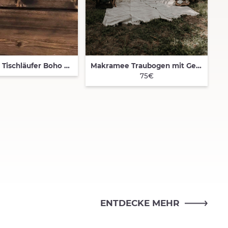
Makramee Tischläufer Boho Deko für dein Event Hochzeit JGA Geburtstag
Makramee Traubogen mit Gestell
K VIEW
QUICK VIEW
75€
ENTDECKE MEHR