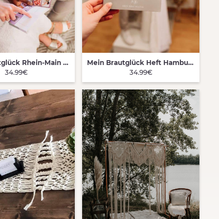
Mein Brautglück Rhein-Main Heft
Mein Brautglück Heft Hamburg
K VIEW
QUICK VIEW
34.99€
34.99€